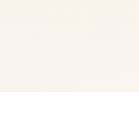
🎤 玩法说明
Forestia-小镇的牧场生活是一款耕种农田、照顾动物、钓