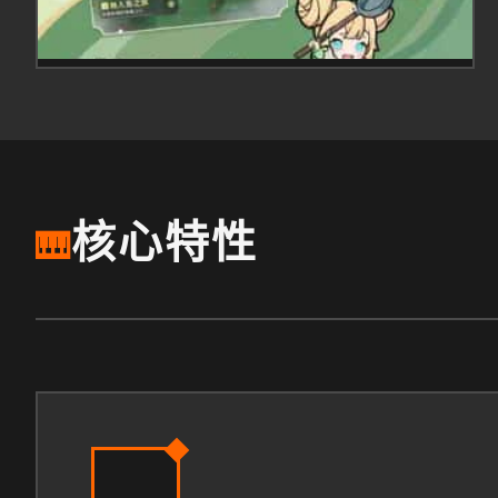
核心特性
🎹