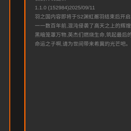
1.1.0 (152984)2025/09/11
羽之国内容即将于S2渊虹邂羽结束后开启
一一数百年前,混沌侵袭了高天之上的辉
黑暗笼罩万物,英杰们燃烧生命,筑起最后的
命运之子啊,请为世间带来希冀的光芒吧。