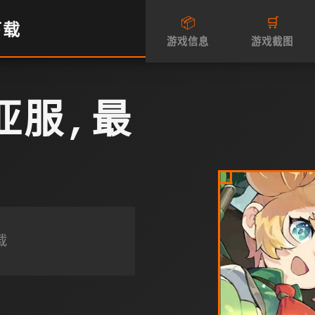
📦
🛒
下载
游戏信息
游戏截图
亚服,最
载