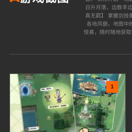
日升月落，边数羊边
真无羁】 掌握剑技
各地风貌。地图中
惊喜，随时随地获取
1