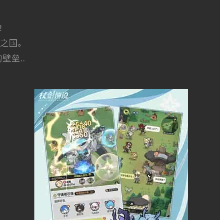
!
煌之国。
壁垒..