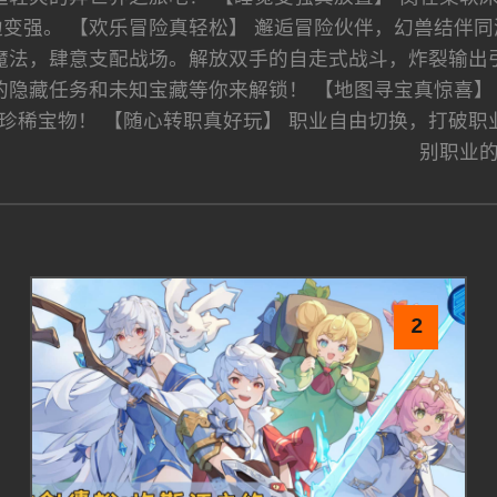
变强。 【欢乐冒险真轻松】 邂逅冒险伙伴，幻兽结伴同
魔法，肆意支配战场。解放双手的自走式战斗，炸裂输出引
的隐藏任务和未知宝藏等你来解锁！ 【地图寻宝真惊喜】
珍稀宝物！ 【随心转职真好玩】 职业自由切换，打破职
别职业
2