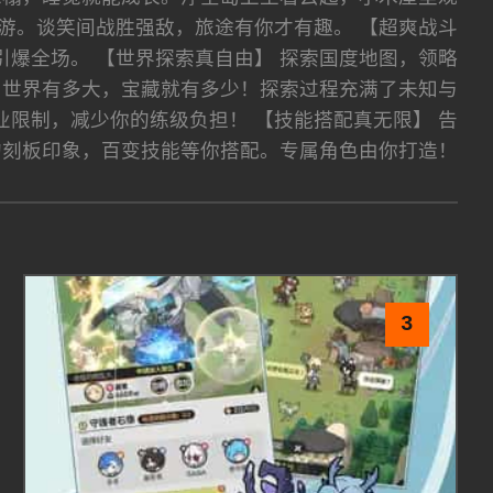
游。谈笑间战胜强敌，旅途有你才有趣。 【超爽战斗
爆全场。 【世界探索真自由】 探索国度地图，领略
 世界有多大，宝藏就有多少！探索过程充满了未知与
业限制，减少你的练级负担！ 【技能搭配真无限】 告
的刻板印象，百变技能等你搭配。专属角色由你打造！
3