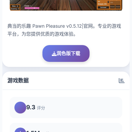
典当的乐趣 Pawn Pleasure v0.5.12|官网。专业的游戏
平台，为您提供优质的游戏体验。
润色版下载
游戏数据
9.3
评分