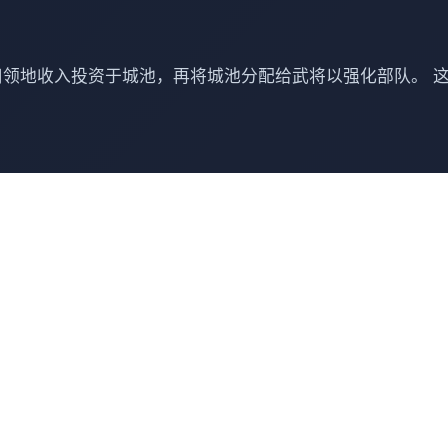
用领地收入投资于城池，再将城池分配给武将以强化部队。 
 润色版下载战国炎舞姬|免