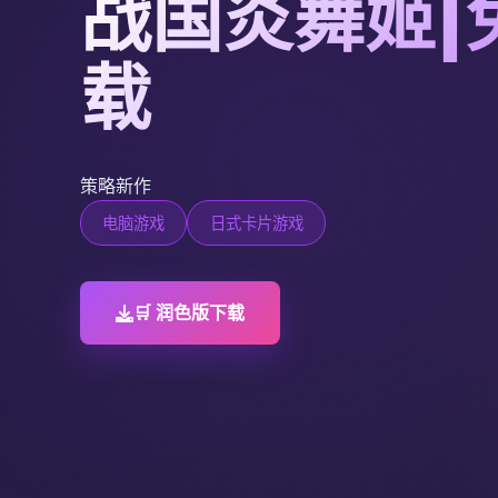
战国炎舞姬|
载
策略新作
电脑游戏
日式卡片游戏
🛒 润色版下载