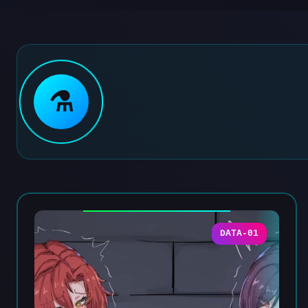
⚗️
DATA-01