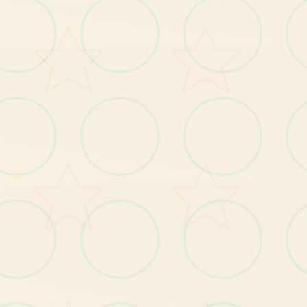
的
世
有
。
BUG修复
【1
修
复
小
部
分
玩
家
种
植
作
物
时
宕
机
的
问
题
】
。
】
修
复
小
部
分
玩
家
无
法
升
级
技
能
的
问
题
【2
。
★
【3】修复其他已知问题。
【1
】
优
化
部
分
显
示
遮
挡
问
题
优化
。