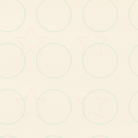
游戏元素
【1
】
岛
自
由
移
动
，
跟
随
玩
家
的
操
作
肆
意
闲
逛
全
；
【2
】
钓
鱼
、
拾
荒
等
日
常
玩
法
【3
】
每
故
事
流
程
中
都
穿
插
小
游
戏
，
给
玩
家
解
闷
；
个
；
【4
丰
富
的
动
态CG
动
画
，
每
个
细
节
动
感
十
足
】
；
----------------------------------
--------------------------------
玛
格
丽
村
长
的
女
儿
，
对
外
面
界
充
满
向
往
紫
色
的
长
发
，
身
材
凹
凸
致
特
：
，