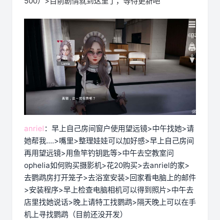
500）>目前剧情就到这里了，等待更新吧
anriel
：早上自己房间窗户使用望远镜>中午找她>请
她帮我....>嘴里>整理娃娃可以加好感>早上自己房间
再用望远镜>用鱼竿钓钥匙等>中午去空教室问
ophelia如何购买摄影机>花20购买>去anriel的家>
去鹦鹉房打开笼子>去浴室安装>回家看电脑上的邮件
>安装程序>早上检查电脑相机可以得到照片>中午去
店里找她说话>晚上请特工找鹦鹉>隔天晚上可以在手
机上寻找鹦鹉（目前还没开发）