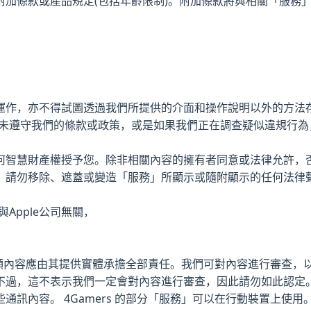
附加條款或產品規定(包括年齡限制)。附加條款將與相關「服務
運作，亦不得試圖透過我們所提供的介面和操作說明以外的方法
您未遵守我們的條款或政策，或是如果我們正在調查疑似違規行
何智慧財產權授予您。除非相關內容的擁有者同意或法律允許，
。請勿移除、遮蓋或變造「服務」所顯示或隨附顯示的任何法律
Apple公司無關，
這類內容應由其提供實體承擔全部責任。我們可對內容進行審查，以判
不過，這不表示我們一定會對內容進行審查，因此請勿如此認定
通訊內容。 4Gamers 的部分「服務」可以在行動裝置上使