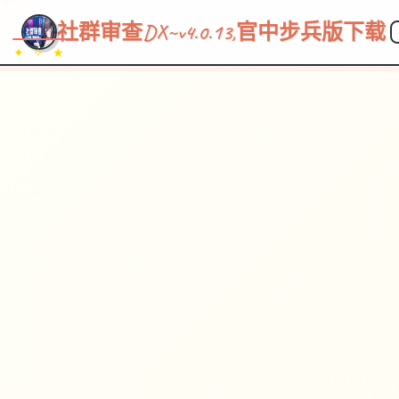
~~~
★
♡
✦
✧
♥
~
→
↗
社群审查DX~v4.0.13,官中步兵版下载
✦ ✧ ★