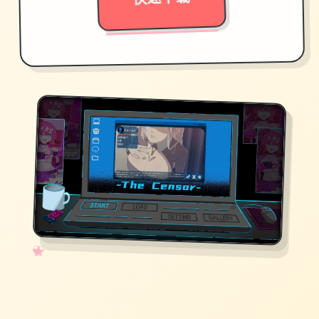
✧
♡
★
♥