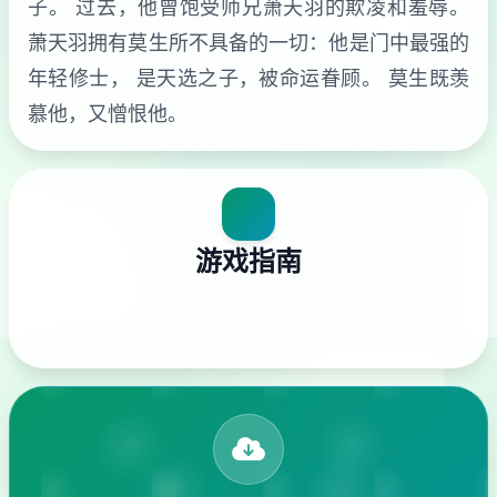
子。 过去，他曾饱受师兄萧天羽的欺凌和羞辱。
萧天羽拥有莫生所不具备的一切：他是门中最强的
年轻修士， 是天选之子，被命运眷顾。 莫生既羡
慕他，又憎恨他。
游戏指南