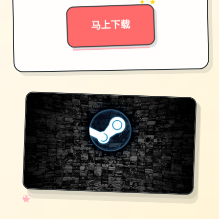
✦ ★
马上下载
✧
♡
★
♥